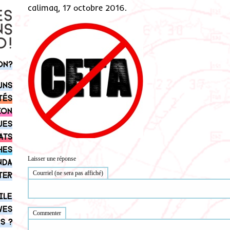
calimaq, 17 octobre 2016.
on?
uns
tés
ion
ues
ats
hes
Laisser une réponse
nda
Courriel (ne sera pas affiché)
ter
ile
ves
Commenter
s ?