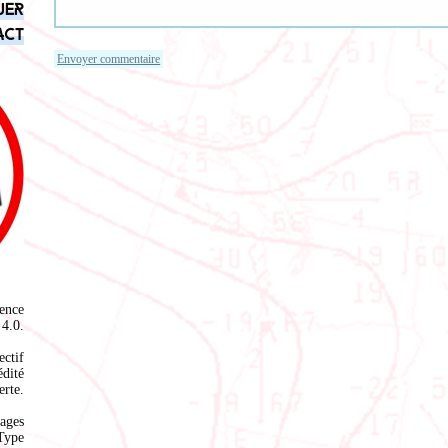
uer
act
ence
4.0
.
ectif
édité
rte.
ages
Type