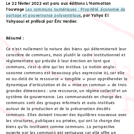
Le 22 février 2022 est paru aux éditions L’Harmattan
l’ouvrage
Les communs numériques : Propriété, économie de
partage et gouvernance polycentrique
, par Yahya El
Yahyaoui et préfacé par Éric Verdier.
Résumé :
Ce n’est nullement la nature des biens qui déterminerait leur
caractère de communs, mais plutôt le cadre institutionnel et
réglementaire qui préside à leur érection en tant que
communs, c’est-à-dire qui les institue. La notion anglo-
saxonne commons est beaucoup plus expressive ici, car elle
va au-delà de la ressource « tangible » pour appréhender la
dynamique d’articulation et de « mise en commun » de trois
grandes dimensions : une ressource, un régime collectif et un
système de gouvernance. Les communautés en charge des
communs sont des groupes informels et auto-institués
autour de la production et de la préservation desdits
communs. Elles doivent trouver des équilibres nouveaux avec
les structures, publiques ou privées, qui ont la charge des
biens qu’ils instituent comme communs. La perspective
ouverte par les communs est vertueuse car elle offre un