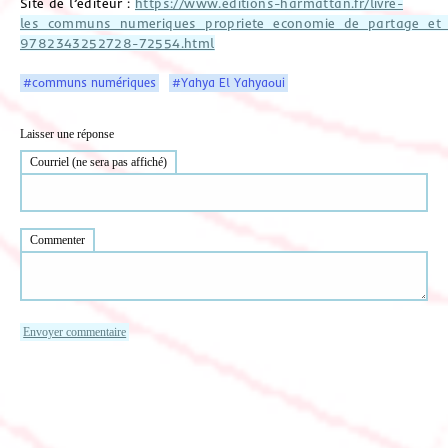
Site de l’éditeur :
https://www.editions-harmattan.fr/livre-
les_communs_numeriques_propriete_economie_de_partage_et_
9782343252728-72554.html
#communs numériques
#Yahya El Yahyaoui
Laisser une réponse
Courriel (ne sera pas affiché)
Commenter