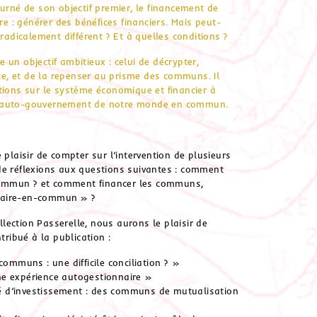
urné de son objectif premier, le financement de
re : générer des bénéfices financiers. Mais peut-
 radicalement différent
? Et à quelles conditions
?
un objectif ambitieux : celui de décrypter,
nce, et de la repenser au prisme des communs. Il
tions sur le système économique et financier à
de l’auto-gouvernement de notre monde en commun.
 plaisir de compter sur l’intervention de plusieurs
de réflexions aux questions suivantes : comment
 commun
? et comment financer les communs,
faire-en-commun
»
?
ection Passerelle, nous aurons le plaisir de
tribué à la publication :
ommuns : une difficile conciliation
? »
une expérience autogestionnaire »
sé d’investissement : des communs de mutualisation