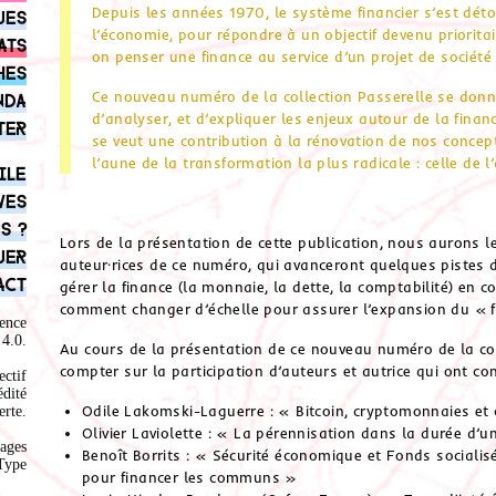
Depuis les années 1970, le système financier s’est déto
ues
l’économie, pour répondre à un objectif devenu prioritai
ats
on penser une finance au service d’un projet de société
hes
Ce nouveau numéro de la collection Passerelle se donne 
nda
d’analyser, et d’expliquer les enjeux autour de la fina
ter
se veut une contribution à la rénovation de nos concep
l’aune de la transformation la plus radicale : celle 
ile
ves
s ?
Lors de la présentation de cette publication, nous aurons le
uer
auteur·rices de ce numéro, qui avanceront quelques pistes 
act
gérer la finance (la monnaie, la dette, la comptabilité) en
comment changer d’échelle pour assurer l’expansion du «
ence
4.0
.
Au cours de la présentation de ce nouveau numéro de la coll
compter sur la participation d’auteurs et autrice qui ont con
ectif
édité
Odile Lakomski-Laguerre : « Bitcoin, cryptomonnaies et c
rte.
Olivier Laviolette : « La pérennisation dans la durée d’
ages
Benoît Borrits : « Sécurité économique et Fonds sociali
Type
pour financer les communs »