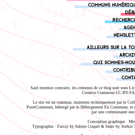
Communs numériq
Déb
Recherc
Age
Newslet
Ailleurs sur la to
Archi
Qui sommes-nou
Contrib
Cont
Sauf mention contraire, les contenus de ce blog sont sous
Lic
Creative Commons CC-BY-SA 
Le site est un commun, maintenu techniquement par le
Coll
PointCommuns
, hébergé par le
Hébergement En Communs
, et 
par une communauté ouve
Conception graphique :
Mir
Typographie : Farray by
Adrien Coque
t & Inder by
Sorkin 