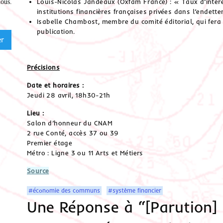
Louis-Nicolas Jandeaux (Oxfam France) : « Taux d’intérêt
nous
.
institutions financières françaises privées dans l’ende
Isabelle Chambost, membre du comité éditorial, qui fera
publication.
Précisions
Date et horaires :
Jeudi 28 avril, 18h30-21h
Lieu :
Salon d’honneur du
CNAM
2 rue Conté, accès 37 ou 39
Premier étage
Métro : Ligne 3 ou 11 Arts et Métiers
Source
#économie des communs
#système financier
Une Réponse à “[Parution]