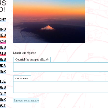
on?
uns
tés
ion
ues
ats
Laisser une réponse
hes
Courriel (ne sera pas affiché)
nda
ter
Commenter
ile
ves
s ?
uer
act