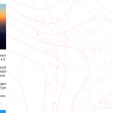
ence
4.0
.
ectif
édité
rte.
ages
Type
nous
.