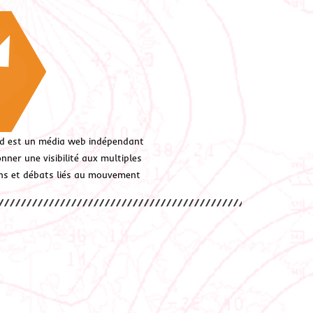
d est un média web indépendant
ner une visibilité aux multiples
ions et débats liés au mouvement