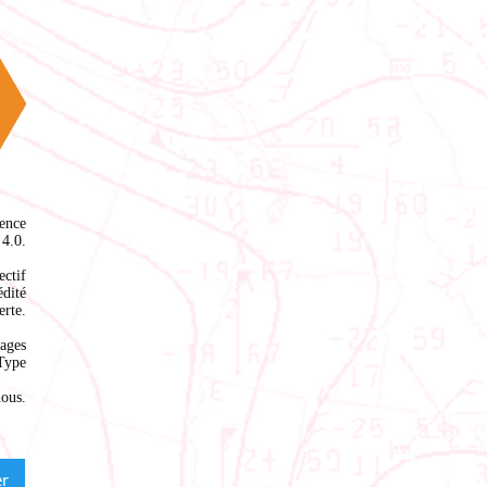
ence
4.0
.
ectif
édité
rte.
ages
Type
nous
.