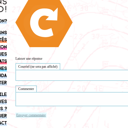
on?
uns
tés
ion
ues
Laisser une réponse
ats
Courriel (ne sera pas affiché)
hes
nda
ter
Commenter
ile
ves
s ?
uer
act