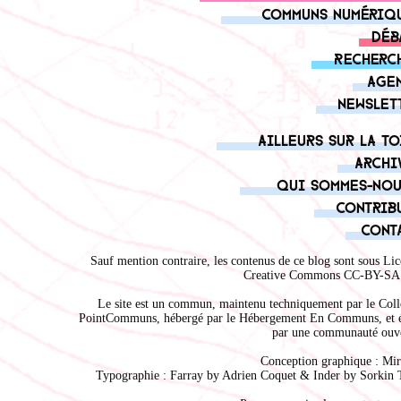
Communs numériq
Déb
Recherc
Age
Newslet
Ailleurs sur la to
Archi
Qui sommes-nou
Contrib
Cont
Sauf mention contraire, les contenus de ce blog sont sous
Lic
Creative Commons CC-BY-SA 
Le site est un commun, maintenu techniquement par le
Coll
PointCommuns
, hébergé par le
Hébergement En Communs
, et 
par une communauté ouve
Conception graphique :
Mir
Typographie : Farray by
Adrien Coque
t & Inder by
Sorkin 