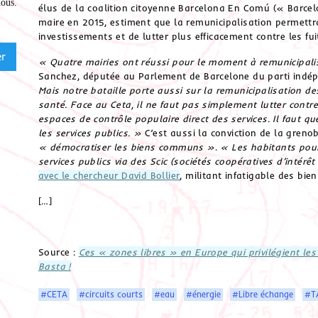
nous
.
élus de la coalition citoyenne Barcelona En Comú (« Bar
maire en 2015, estiment que la remunicipalisation permettra d
investissements et de lutter plus efficacement contre les fui
« Quatre mairies ont réussi pour le moment à remunicipalise
Sanchez, députée au Parlement de Barcelone du parti indép
Mais notre bataille porte aussi sur la remunicipalisation de
santé. Face au Ceta, il ne faut pas simplement lutter contre
espaces de contrôle populaire direct des services. Il faut qu
les services publics. »
C’est aussi la conviction de la gren
« démocratiser les biens communs »
.
« Les habitants pour
services publics via des Scic (sociétés coopératives d’intérêt 
avec le chercheur David Bollier
, militant infatigable des bi
[…]
Source :
Ces « zones libres » en Europe qui privilégient les
Basta !
#CETA
#circuits courts
#eau
#énergie
#Libre échange
#T