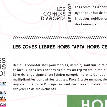
Les Communs d’abor
ayant pour but de don
initiatives, publicat
des Communs.
Les zones libres hors-TAFTA, hors C
Des élus volontaristes pourront-ils, demain, soutenir la rel
et locaux dans les cantines scolaires ou reprendre la main s
libre-échange signé entre l’Union européenne et le Canada 
multipliant les contraintes légales. Face à cette menace, d
on?
régions dans toute l’Europe, se sont déclarées « zones libr
citoyens et de mouvements.
uns
tés
ion