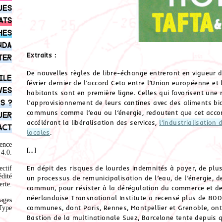
ues
ats
hes
nda
Extraits :
ter
De nouvelles règles de libre-échange entreront en vigueur dan
ile
février dernier de l’accord Ceta entre l’Union européenne et
ves
habitants sont en première ligne. Celles qui favorisent une 
s ?
l’approvisionnement de leurs cantines avec des aliments bi
communs comme l’eau ou l’énergie, redoutent que cet accord
uer
accélérant la libéralisation des services,
l’industrialisation 
act
locales
.
ence
[…]
4.0
.
En dépit des risques de lourdes indemnités à payer, de plus 
ectif
édité
un processus de remunicipalisation de l’eau, de l’énergie, 
rte.
commun, pour résister à la dérégulation du commerce et de l
néerlandaise Transnational Institute a recensé plus de 80
ages
communes, dont Paris, Rennes, Montpellier et Grenoble, ont
Type
Bastion de la multinationale Suez, Barcelone tente depuis 