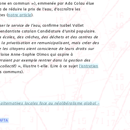
celone en commun »), emmenée par Ada Colau élue
e réduire le prix de l’eau, d’accroître les
tes (
notre article
).
r le service de l’eau
, confirme Isabel Vallet
endantiste catalan Candidature d’unité populaire.
s écoles, des crèches, des déchets et des centres de
 la privatisation en remunicipalisant, mais créer des
e les citoyens aient conscience de leurs droits sur
obloise Anne-Sophie Olmos qui aspire à
raient par exemple rentrer dans la gestion des
collectif) »
, illustre t-elle. (Lire à ce sujet
l’entretien
ens communs).
 alternatives locales face au néolibéralisme global –
AFTA