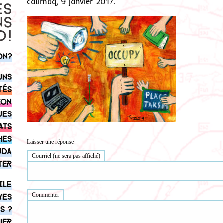
calimaq, 9 janvier 2017.
on?
uns
tés
ion
ues
ats
hes
Laisser une réponse
nda
Courriel (ne sera pas affiché)
ter
ile
Commenter
ves
s ?
uer