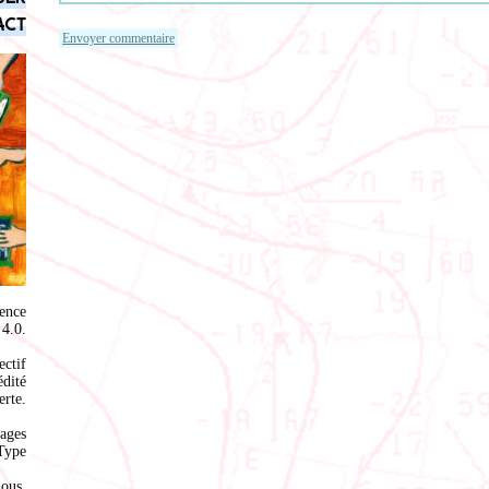
act
ence
4.0
.
ectif
édité
rte.
ages
Type
nous
.