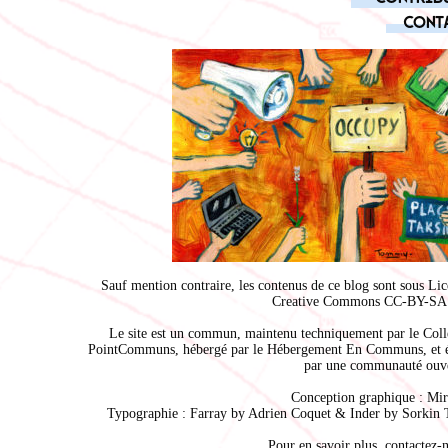
Cont
Sauf mention contraire, les contenus de ce blog sont sous
Lic
Creative Commons CC-BY-SA 
Le site est un commun, maintenu techniquement par le
Coll
PointCommuns
, hébergé par le
Hébergement En Communs
, et 
par une communauté ouve
Conception graphique :
Mir
Typographie : Farray by
Adrien Coque
t & Inder by
Sorkin 
Pour en savoir plus,
contactez-