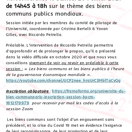
de 14h45 à 18h
sur le thème des biens
communs publics mondiaux.
Session initiée par les membres du comité de pilotage de
l’Université, coordonnée par Cristina Bertelli & Yovan
Gilles, avec Riccardo Petrella.
Préalable. L’intervention de Riccardo Petrella permettra
d’approfondir et de prolonger le propos, qu’il a présenté
dans la vidéo diffusée en octobre 2020 et que nous vous
conseillons
vivement de voir ou revoir en préalable à cette
session :
«
Les biens communs et les biens publics à l’heure
de la gouvernance économique mondiale ».
https://youtube.com/channel/UCP2nee_hraUrC3MblTqCvQg
Inscription obligatoire
:
https://framaforms.org/universite-du-
bien-communparis-inscription-session-bpcm-
1612179979
pour recevoir par mail les codes d’accès à la
session Zoom
Les biens communs sont l’objet d’un engouement sans
précédent, et la crise du Covid 19 met en évidence l’exigence
de leur reconnaissance, de leur promotion et de leur