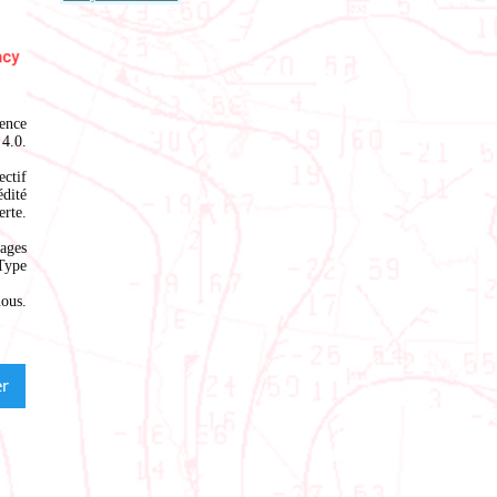
ence
4.0
.
ectif
édité
rte.
ages
Type
nous
.