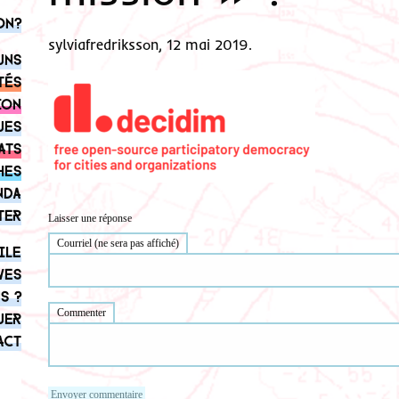
on?
sylviafredriksson, 12 mai 2019.
uns
tés
ion
ues
ats
hes
nda
ter
Laisser une réponse
Courriel (ne sera pas affiché)
ile
ves
s ?
Commenter
uer
act