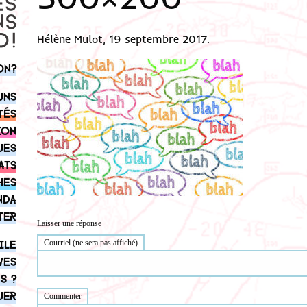
Hélène Mulot, 19 septembre 2017.
on?
uns
tés
ion
ues
ats
hes
nda
ter
Laisser une réponse
ile
Courriel (ne sera pas affiché)
ves
s ?
uer
Commenter