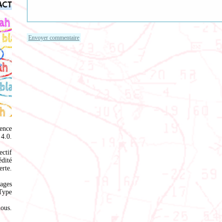
act
ence
4.0
.
ectif
édité
rte.
ages
Type
nous
.