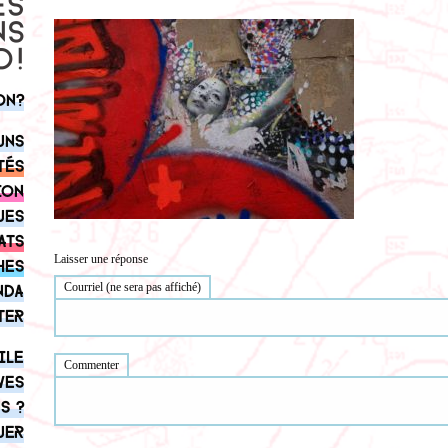
on?
uns
tés
ion
ues
ats
Laisser une réponse
hes
Courriel (ne sera pas affiché)
nda
ter
ile
Commenter
ves
s ?
uer