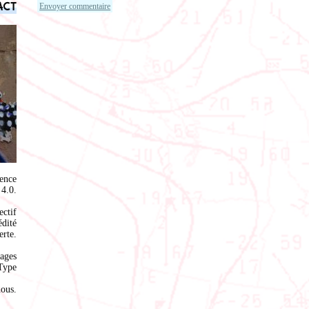
act
ence
4.0
.
ectif
édité
rte.
ages
Type
nous
.