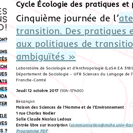
Cycle Écologie des pratiques et 
Cinquième journée de l’
ate
transition. Des pratiques 
on?
aux politiques de transitio
uns
ambiguïtés »
tés
ion
Laboratoire de Sociologie et d’Anthropologie (LaSA EA 318
ues
Département de Sociologie – UFR Sciences du Langage de l’
Franche-Comté
ats
hes
Jeudi 12 octobre 2017
(10h-17h00)
nda
Besançon
ter
Maison des Sciences de l’Homme et de l’Environnement
1 rue Charles Nodier
ile
Salle Claude Nicolas Ledoux
ves
Entrée libre sur inscription
(
communication@mshe.univ-fcom
s ?
Programme PDF