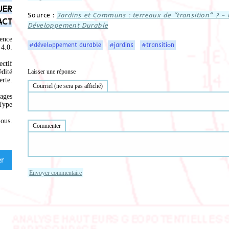
uer
Source :
Jardins et Communs : terreaux de “transition” ? –
act
Développement Durable
ence
#développement durable
#jardins
#transition
4.0
.
ectif
Laisser une réponse
édité
rte.
Courriel (ne sera pas affiché)
ages
Type
nous
.
Commenter