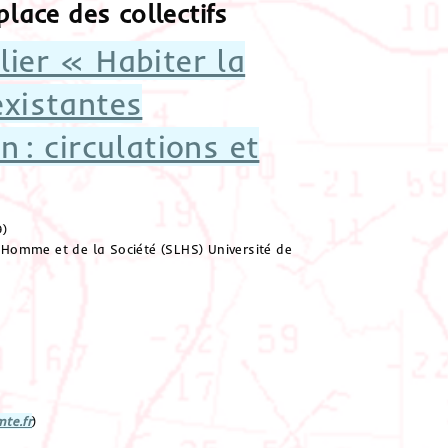
place des collectifs
lier « Habiter la
existantes
n : circulations et
9)
Homme et de la Société (SLHS) Université de
te.fr
)