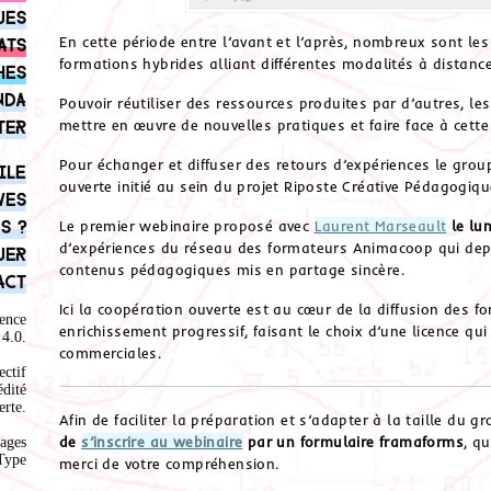
ues
En cette période entre l’avant et l’après, nombreux sont le
ats
formations hybrides alliant différentes modalités à distanc
hes
nda
Pouvoir réutiliser des ressources produites par d’autres, le
mettre en œuvre de nouvelles pratiques et faire face à cette
ter
Pour échanger et diffuser des retours d’expériences le grou
ile
ouverte initié au sein du projet Riposte Créative Pédagogiq
ves
s ?
Le premier webinaire proposé avec
Laurent Marseault
le lu
d’expériences du réseau des formateurs Animacoop qui dep
uer
contenus pédagogiques mis en partage sincère.
act
Ici la coopération ouverte est au cœur de la diffusion des for
ence
enrichissement progressif, faisant le choix d’une licence qui
4.0
.
commerciales.
ectif
édité
rte.
Afin de faciliter la préparation et s’adapter à la taille d
de
s’inscrire au webinaire
par un formulaire framaforms
, qu
ages
Type
merci de votre compréhension.