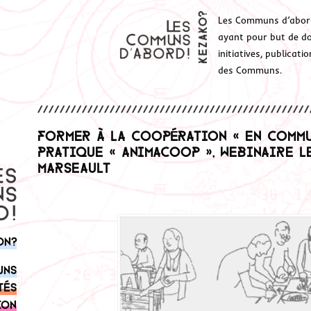
Les Communs d’abor
ayant pour but de don
initiatives, publicat
des Communs.
Former à la coopération « en commun
pratique « Animacoop », webinaire l
Marseault
on?
uns
tés
ion