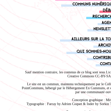
Communs numériq
Déb
Recherc
Age
Newslet
Ailleurs sur la to
Archi
Qui sommes-nou
Contrib
Cont
Sauf mention contraire, les contenus de ce blog sont sous
Lic
Creative Commons CC-BY-SA 
Le site est un commun, maintenu techniquement par le
Coll
PointCommuns
, hébergé par le
Hébergement En Communs
, et 
par une communauté ouve
Conception graphique :
Mir
Typographie : Farray by
Adrien Coque
t & Inder by
Sorkin 