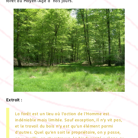
forêt du Moyen-Age à nos jours.
Extrait :
La forêt est un lieu où l’action de l’Homme est
indéniable mais limitée. Sauf exception, il n’y vit pas,
et le travail du bois n’y est qu’un élément parmi
d’autres. Quel qu’en soit le propriétaire, on y passe,