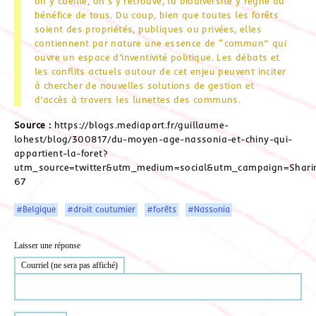
on y cueille, on s’y retrouve, la biodiversité y règne au
bénéfice de tous. Du coup, bien que toutes les forêts
soient des propriétés, publiques ou privées, elles
contiennent par nature une essence de “commun” qui
ouvre un espace d’inventivité politique. Les débats et
les conflits actuels autour de cet enjeu peuvent inciter
à chercher de nouvelles solutions de gestion et
d’accès à travers les lunettes des communs.
Source :
https://blogs.mediapart.fr/guillaume-
lohest/blog/300817/du-moyen-age-nassonia-et-chiny-qui-
appartient-la-foret?
utm_source=twitter&utm_medium=social&utm_campaign=Shari
67
#Belgique
#droit coutumier
#forêts
#Nassonia
Laisser une réponse
Courriel (ne sera pas affiché)