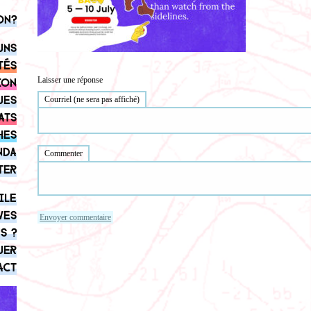
on?
uns
tés
Laisser une réponse
ion
ues
Courriel (ne sera pas affiché)
ats
hes
nda
Commenter
ter
ile
ves
s ?
uer
act