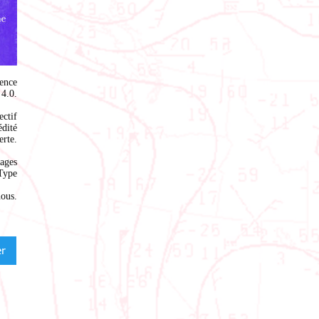
ence
4.0
.
ectif
édité
rte.
ages
Type
nous
.