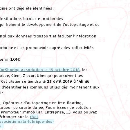
ine ont déjà été identifiées :
s institutions locales et nationales
s qui freinent le développement de l’autopartage et de
al aux données transport et faciliter l’intégration
 urbaine et les promouvoir auprès des collectivités
venir (LOM)
CarSharing Association le 16 octobre 2018
, les
bee, Clem, Zipcar, Ubeeqo) poursuivent les
Cet atelier se tiendra
le 25 avril 2019 à 14h au
git d’identifier les communs utiles dès maintenant aux
ir.
e, Opérateur d’autopartage en free-floating,
 Loueur de courte durée, Fournisseur de solution
, Promoteur immobilier, Entreprise, …). Vous pouvez
échanger sur le
chat
.
sociations/la-fabrique-des-
ge