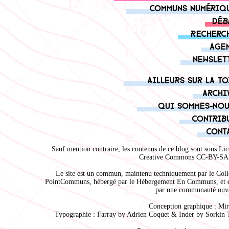
Communs numériq
Déb
Recherc
Age
Newslet
Ailleurs sur la to
Archi
Qui sommes-nou
Contrib
Cont
Sauf mention contraire, les contenus de ce blog sont sous
Lic
Creative Commons CC-BY-SA 
Le site est un commun, maintenu techniquement par le
Coll
PointCommuns
, hébergé par le
Hébergement En Communs
, et 
par une communauté ouve
Conception graphique :
Mir
Typographie : Farray by
Adrien Coque
t & Inder by
Sorkin 