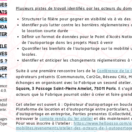
ues
Plusieurs pistes de travail identifiés par les acteurs du doma
ats
Structurer la filière pour gagner en visibilité vis à vis de
hes
Identifier puis lutter contre les barrières réglementaire
nda
la location courte durée
ter
Définir un format de données pour le Point d’Accès Nation
de l’autopartage dans les projets MaaS à venir
ile
Quantifier les bienfaits de l’autopartage sur la mobilité
ves
locales.
Identifier et anticiper les changements réglementaires à 
s ?
uer
Suite à une première rencontre lors de la
Conférence de la 
act
opérateurs présents (Communauto, Car2Go, Réseau Citiz, Mo
échanges en organisant avec la Fabrique un second atelier. 
ence
Square, 3 Passage Saint-Pierre Amelot, 75011 Paris
. Il s’a
4.0
.
acteurs que la Fabrique pourrait aider à créer et faire grand
ectif
Cet atelier est ouvert à : Opérateur d’autopartage en boucl
édité
Plateforme de location et d’autopartage entre particuliers,
rte.
d’autopartage en entreprise, Parties prenantes (Collectivité
retrouver le
compte rendu du 1er atelier
et dès maintenant 
ages
Pour vous inscrire à l’atelier :
https://www.helloasso.com/as
Type
mobilites/evenements/atelier-des-acteurs-de-l-autoparta