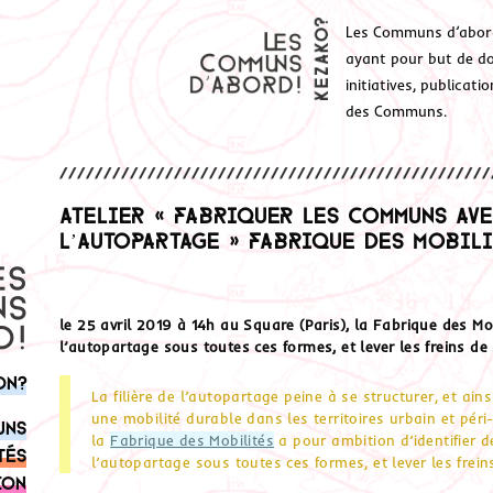
Les Communs d’abor
ayant pour but de don
initiatives, publicat
des Communs.
Atelier « Fabriquer les communs ave
l’autopartage » Fabrique des Mobilité
le 25 avril 2019 à 14h au Square (Paris), la Fabrique des Mob
l’autopartage sous toutes ces formes, et lever les freins d
on?
La filière de l’autopartage peine à se structurer, et ains
une mobilité durable dans les territoires urbain et pé
uns
la
Fabrique des Mobilités
a pour ambition d’identifier 
tés
l’autopartage sous toutes ces formes, et lever les fre
ion