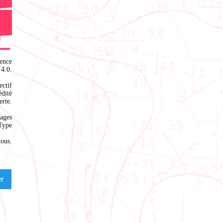
ence
4.0
.
ectif
édité
rte.
ages
Type
nous
.