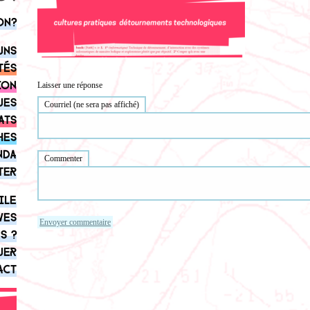
on?
uns
tés
ion
Laisser une réponse
ues
Courriel (ne sera pas affiché)
ats
hes
nda
Commenter
ter
ile
ves
s ?
uer
act