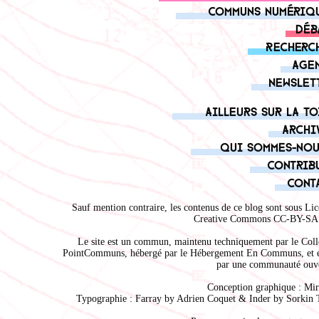
Communs numériq
Déb
Recherc
Age
Newslet
Ailleurs sur la to
Archi
Qui sommes-nou
Contrib
Cont
Sauf mention contraire, les contenus de ce blog sont sous
Lic
Creative Commons CC-BY-SA 
Le site est un commun, maintenu techniquement par le
Coll
PointCommuns
, hébergé par le
Hébergement En Communs
, et 
par une communauté ouve
Conception graphique :
Mir
Typographie : Farray by
Adrien Coque
t & Inder by
Sorkin 