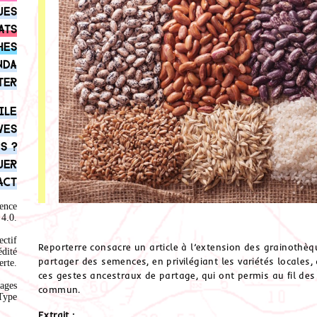
ues
ats
hes
nda
ter
ile
ves
s ?
uer
act
ence
4.0
.
ectif
Reporterre consacre un article à l’extension des grainothèq
édité
partager des semences, en privilégiant les variétés locales
rte.
ces gestes ancestraux de partage, qui ont permis au fil de
ages
commun.
Type
Extrait :