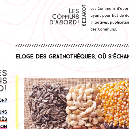
Les Communs d’abor
ayant pour but de don
initiatives, publicat
des Communs.
Eloge des grainothèques, où s’écha
on?
uns
tés
ion