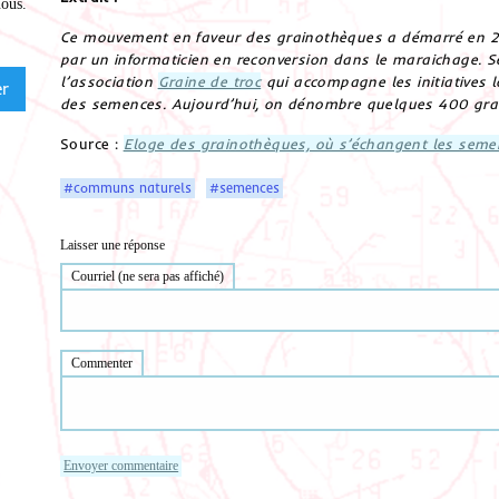
nous
.
Ce mouvement en faveur des grainothèques a démarré en 201
par un informaticien en reconversion dans le maraichage. S
l’association
Graine de troc
qui accompagne les initiatives l
des semences. Aujourd’hui, on dénombre quelques 400 gra
Source :
Eloge des grainothèques, où s’échangent les seme
#communs naturels
#semences
Laisser une réponse
Courriel (ne sera pas affiché)
Commenter