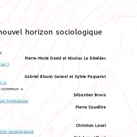
uvel horizon sociologique
c
Pierre-Marie
David
et Nicolas
Le Dévédec
que ?
Gabriel
Blouin Genest
et Sylvie
Paquerot
n »
’en-commun »
Sébastien
Broca
tion trompeuse
Pierre
Sauvêtre
Christian
Laval
ion sociologique