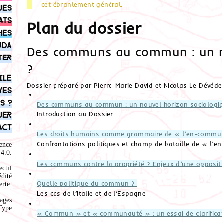
cet ébranlement général.
ues
ats
Plan du dossier
hes
nda
Des communs au commun : un no
ter
?
ile
Dossier préparé par Pierre-Marie David et Nicolas Le Dévéde
ves
s ?
Des communs au commun : un nouvel horizon sociologi
Introduction au Dossier
uer
act
Les droits humains comme grammaire de « l’en-commu
Confrontations politiques et champ de bataille de « l
ence
4.0
.
Les communs contre la propriété ? Enjeux d’une opposi
ectif
édité
Quelle politique du commun ?
rte.
Les cas de l’Italie et de l’Espagne
ages
Type
« Commun » et « communauté » : un essai de clarificat