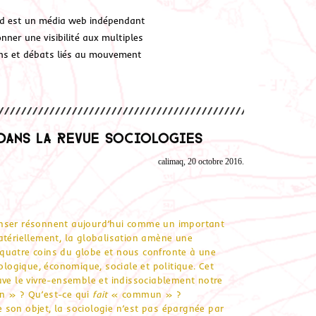
d est un média web indépendant
ner une visibilité aux multiples
ions et débats liés au mouvement
dans la revue SociologieS
calimaq, 20 octobre 2016.
enser résonnent aujourd’hui comme un important
atériellement, la globalisation amène une
x quatre coins du globe et nous confronte à une
ologique, économique, sociale et politique. Cet
uve le vivre-ensemble et indissociablement notre
 » ? Qu’est-ce qui
fait
« commun » ?
son objet, la sociologie n’est pas épargnée par