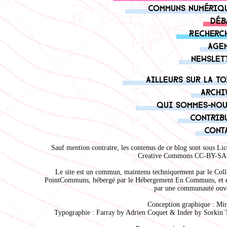
Communs numériq
Déb
Recherc
Age
Newslet
Ailleurs sur la to
Archi
Qui sommes-nou
Contrib
Cont
Sauf mention contraire, les contenus de ce blog sont sous
Lic
Creative Commons CC-BY-SA 
Le site est un commun, maintenu techniquement par le
Coll
PointCommuns
, hébergé par le
Hébergement En Communs
, et 
par une communauté ouve
Conception graphique :
Mir
Typographie : Farray by
Adrien Coque
t & Inder by
Sorkin 