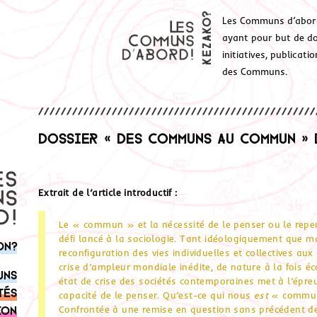
Les Communs d’abor
ayant pour but de don
initiatives, publicat
des Communs.
Dossier « Des communs au commun » 
Extrait de l’article introductif :
Le « commun » et la nécessité de le penser ou le rep
défi lancé à la sociologie. Tant idéologiquement que m
on?
reconfiguration des vies individuelles et collectives au
crise d’ampleur mondiale inédite, de nature à la fois éc
uns
état de crise des sociétés contemporaines met à l’épre
tés
capacité de le penser. Qu’est-ce qui nous
est
« commun
Confrontée à une remise en question sans précédent de 
ion