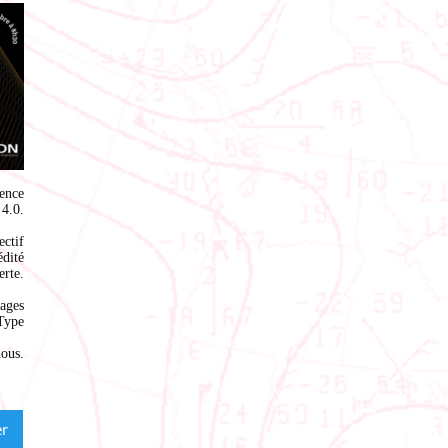
ence
4.0
.
ectif
édité
rte.
ages
Type
nous
.