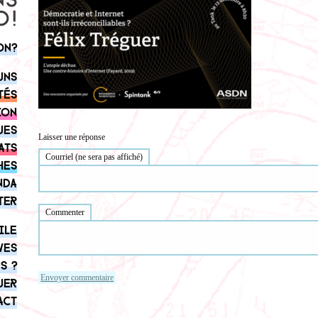
on?
uns
tés
ion
ues
Laisser une réponse
ats
Courriel (ne sera pas affiché)
hes
nda
ter
Commenter
ile
ves
s ?
uer
act