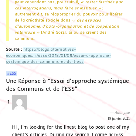
peut cependant pas, poursuit-il,
« rester fascinés par
ces interrogations, mais faire et instituer »
;
autrement dit, se réapproprier du pouvoir pour libérer
de la créativité sociale dans
« des espaces
d’autonomie, d’auto-organisation et de coopération
volontaire »
[André Gorz], là où se créent des
communs.
Source :
https://blogs.alternatives-
economiques.fr/asso/2018/01/05/essai-d-approche-
systemique-des-communs-et-de-l-ess
#ESS
Une Réponse à “Essai d’approche systémique
des Communs et de l’ESS”
Anonyme
19 janvier 2021
Hi , I’m looking for the finest blog to post one of my
client’s articles. During my search, I came across