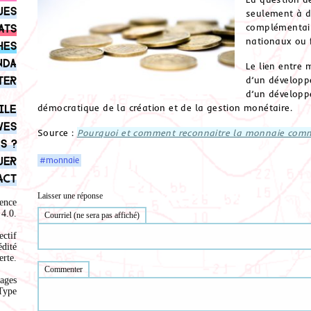
ues
seulement à d
complémentaire
ats
nationaux ou 
hes
nda
Le lien entre
ter
d’un dévelop
d’un développ
démocratique de la création et de la gestion monétaire.
ile
ves
Source :
Pourquoi et comment reconnaitre la monnaie com
s ?
uer
#monnaie
act
Laisser une réponse
ence
4.0
.
Courriel (ne sera pas affiché)
ectif
édité
rte.
Commenter
ages
Type