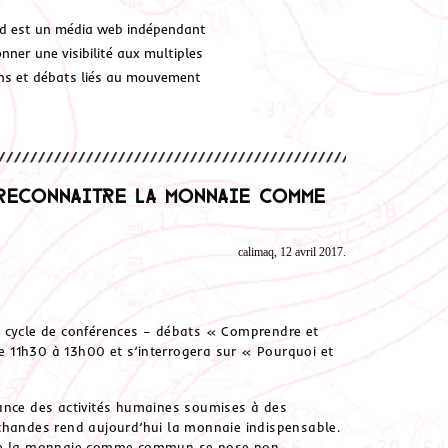
d est un média web indépendant
ner une visibilité aux multiples
ions et débats liés au mouvement
reconnaitre la monnaie comme
calimaq, 12 avril 2017.
e cycle de conférences – débats « Comprendre et
de 11h30 à 13h00 et s’interrogera sur « Pourquoi et
nce des activit
és humaines soumises à des
chandes rend aujourd’hui la monnaie indispensable.
de la monnaie comme commun se pose non