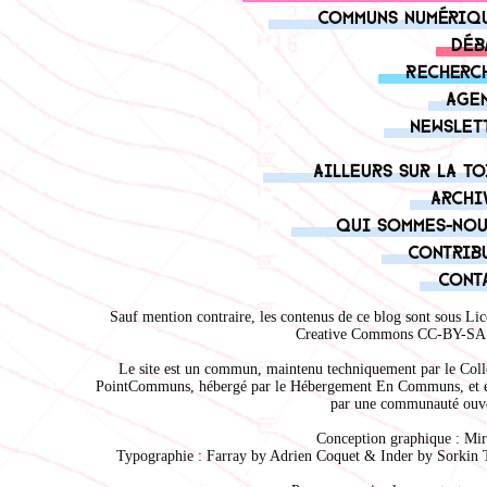
Communs numériq
Déb
Recherc
Age
Newslet
Ailleurs sur la to
Archi
Qui sommes-nou
Contrib
Cont
Sauf mention contraire, les contenus de ce blog sont sous
Lic
Creative Commons CC-BY-SA 
Le site est un commun, maintenu techniquement par le
Coll
PointCommuns
, hébergé par le
Hébergement En Communs
, et 
par une communauté ouve
Conception graphique :
Mir
Typographie : Farray by
Adrien Coque
t & Inder by
Sorkin 