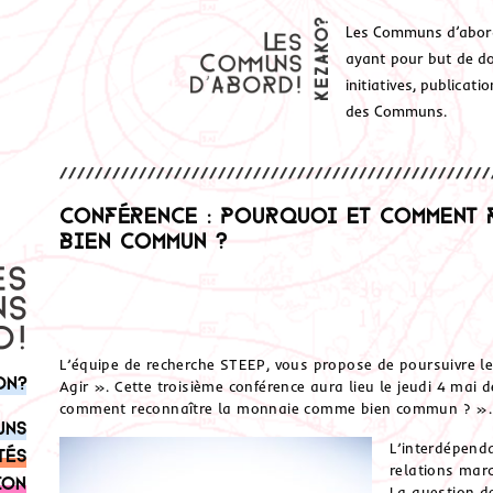
Les Communs d’abor
ayant pour but de don
initiatives, publicat
des Communs.
Conférence : Pourquoi et comment 
bien commun ?
L’équipe de recherche STEEP, vous propose de poursuivre l
on?
Agir ». Cette troisième conférence aura lieu le jeudi 4 mai 
comment reconnaître la monnaie comme bien commun ? ».
uns
L’interdépenda
tés
relations mar
ion
La question 