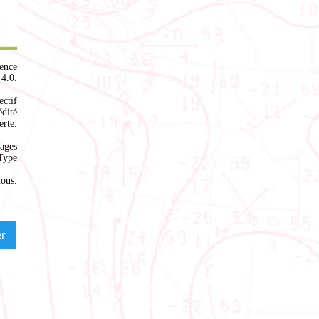
ence
4.0
.
ectif
édité
rte.
ages
Type
nous
.