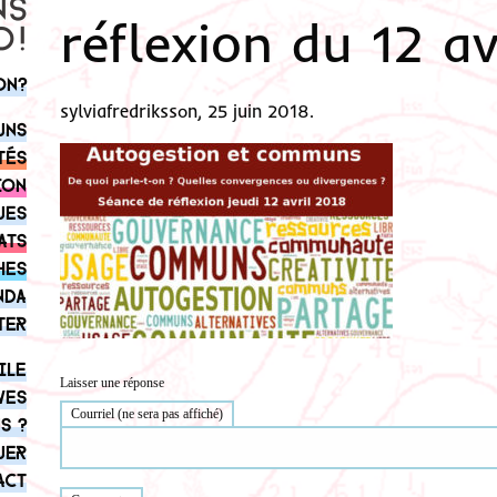
réflexion du 12 av
on?
sylviafredriksson, 25 juin 2018.
uns
tés
ion
ues
ats
hes
nda
ter
ile
Laisser une réponse
ves
Courriel (ne sera pas affiché)
s ?
uer
act