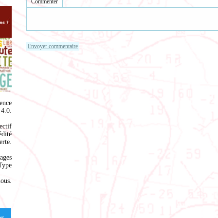
Commenter
ence
4.0
.
ectif
édité
rte.
ages
Type
nous
.