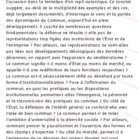
l’occasion dans la tentation d’un repli autarcique. Ce constat
suggère, au-delà de la multiplicité des exemples et des cas,
déjà largement documentés, d’interroger le sens et la portée
des dynamiques du Commun, aujourd’hui en plein
développement. Il suscite de nombreuses questions
fondamentales: la défiance ne résulte-t-elle pas de
représentations trop figées des institutions de l’État et de
l’entreprise ? Par ailleurs, ces représentations ne sont-elles
pas liées aux développements idéologiques des dernières
décennies, en rapport avec l’expansion du néolibéralisme ?
Le commun signifie-t-il moins d’État ou moins de marché, ou
appelle-t-il une redéfinition de leurs fonctions respectives ?
Le commun est-il nécessairement réifié ou dénaturé par toute
forme d’institutionnalisation ? Face à l’affirmation du
commun, en quoi les pratiques ou les dispositions
institutionnelles permettent-elles l’émergence, la pérennité
et la transmission des pratiques du commun ? Du côté de
l’État, la définition de l’intérêt général se confond-elle avec
l’idée de bien commun ? Le commun permet-il de relier
l’ambition d’universalité à la diversité sociale ? Par ailleurs,
comment penser la pluralisation et l’ouverture des formes et
des champs d’expertise ? Du côté du marché, permet-il à
l’entreprise de se dégager des visions étroites qui sont