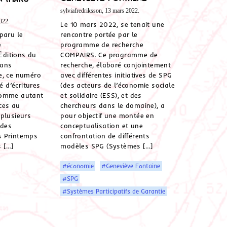
sylviafredriksson, 13 mars 2022.
022.
Le 10 mars 2022, se tenait une
rencontre portée par le
paru le
programme de recherche
e
COMPAIRS. Ce programme de
ditions du
recherche, élaboré conjointement
sans
avec différentes initiatives de SPG
e, ce numéro
(des acteurs de l’économie sociale
é d’écritures
et solidaire (ESS), et des
comme autant
chercheurs dans le domaine), a
ces au
pour objectif une montée en
plusieurs
conceptualisation et une
 des
confrontation de différents
 Printemps
modèles SPG (Systèmes […]
 […]
#économie
#Geneviève Fontaine
#SPG
#Systèmes Participatifs de Garantie