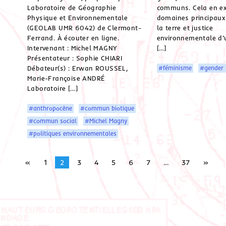
Laboratoire de Géographie
communs. Cela en e
Physique et Environnementale
domaines principaux 
(GEOLAB UMR 6042) de Clermont-
la terre et justice
Ferrand. À écouter en ligne.
environnementale d’u
Intervenant : Michel MAGNY
[…]
Présentateur : Sophie CHIARI
#féminisme
#gender 
Débateur(s) : Erwan ROUSSEL,
Marie-Françoise ANDRÉ
Laboratoire […]
#anthropocène
#commun biotique
#commun social
#Michel Magny
#politiques environnementales
«
1
2
3
4
5
6
7
…
37
»