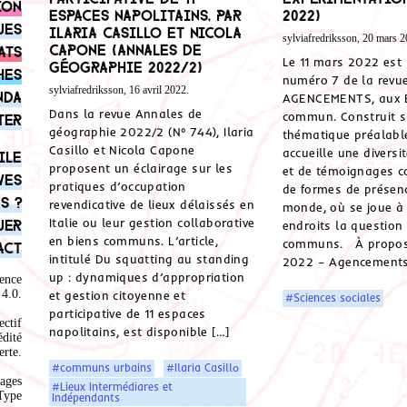
ion
espaces napolitains, par
2022)
ues
Ilaria Casillo et Nicola
sylviafredriksson, 20 mars 2
Capone (Annales de
ats
Le 11 mars 2022 est 
géographie 2022/2)
hes
numéro 7 de la revu
sylviafredriksson, 16 avril 2022.
nda
AGENCEMENTS, aux É
Dans la revue Annales de
commun. Construit 
ter
géographie 2022/2 (N° 744), Ilaria
thématique préalabl
Casillo et Nicola Capone
accueille une diversit
ile
proposent un éclairage sur les
et de témoignages 
ves
pratiques d’occupation
de formes de présen
s ?
revendicative de lieux délaissés en
monde, où se joue à 
Italie ou leur gestion collaborative
uer
endroits la question
en biens communs. L’article,
communs. À propos
act
intitulé Du squatting au standing
2022 – Agencements
up : dynamiques d’appropriation
ence
4.0
.
et gestion citoyenne et
#Sciences sociales
participative de 11 espaces
ectif
napolitains, est disponible […]
édité
rte.
#communs urbains
#Ilaria Casillo
ages
#Lieux Intermédiares et
Type
Indépendants