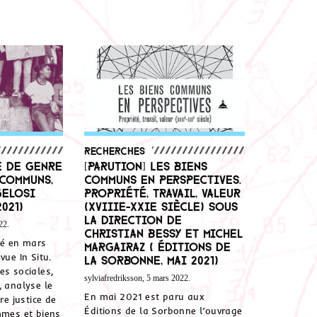
Recherches
e de genre
[Parution] Les biens
 communs,
communs en perspectives.
gelosi
Propriété, travail, valeur
2021)
(XVIIIe-XXIe siècle) Sous
la direction de
22.
Christian Bessy et Michel
ié en mars
Margairaz ( Éditions de
vue In Situ.
la Sorbonne, mai 2021)
es sociales,
sylviafredriksson, 5 mars 2022.
, analyse le
En mai 2021 est paru aux
re justice de
Éditions de la Sorbonne l’ouvrage
mmes et biens