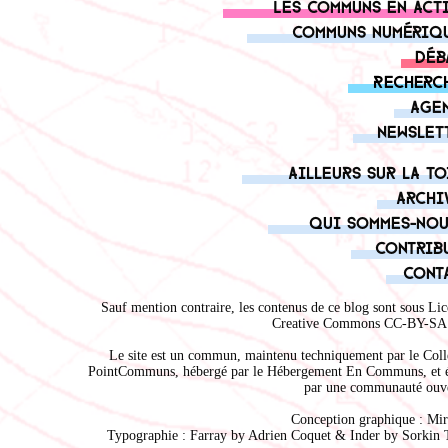
Les communs en act
Communs numériq
Déb
Recherc
Age
Newslet
Ailleurs sur la to
Archi
Qui sommes-nou
Contrib
Cont
Sauf mention contraire, les contenus de ce blog sont sous
Lic
Creative Commons CC-BY-SA 
Le site est un commun, maintenu techniquement par le
Coll
PointCommuns
, hébergé par le
Hébergement En Communs
, et 
par une communauté ouve
Conception graphique :
Mir
Typographie : Farray by
Adrien Coque
t & Inder by
Sorkin 