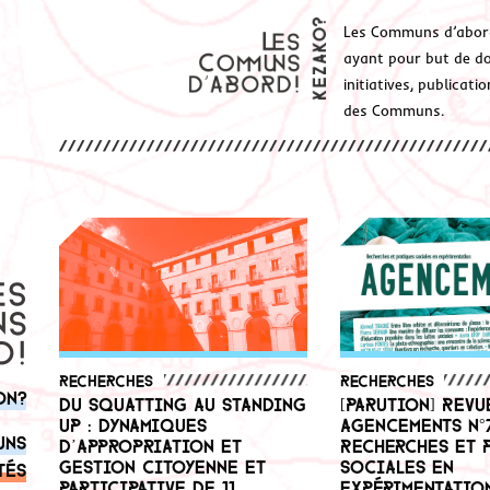
Les Communs d’abor
ayant pour but de don
initiatives, publicat
des Communs.
Recherches
Recherches
on?
Du squatting au standing
[Parution] Revu
up : dynamiques
Agencements n°7
uns
d’appropriation et
Recherches et 
gestion citoyenne et
sociales en
tés
participative de 11
expérimentatio