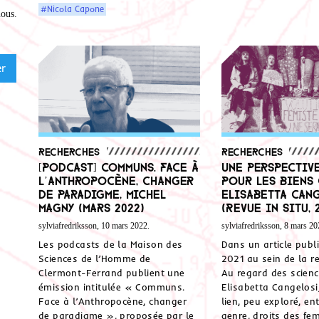
#Nicola Capone
nous
.
Recherches
Recherches
[Podcast] Communs. Face à
Une perspectiv
l’Anthropocène, changer
pour les biens
de paradigme, Michel
Elisabetta Can
Magny (mars 2022)
(Revue In Situ, 
sylviafredriksson, 10 mars 2022.
sylviafredriksson, 8 mars 20
Les podcasts de la Maison des
Dans un article publ
Sciences de l’Homme de
2021 au sein de la re
Clermont-Ferrand publient une
Au regard des scienc
émission intitulée « Communs.
Elisabetta Cangelosi
Face à l’Anthropocène, changer
lien, peu exploré, ent
de paradigme », proposée par le
genre, droits des fe