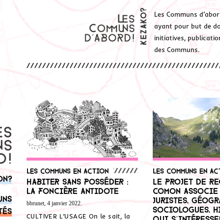
Les Communs d’abor
ayant pour but de don
initiatives, publicat
des Communs.
Les communs en action
Les communs en ac
on?
Habiter sans posséder :
Le projet de r
la Foncière Antidote
Comon associe
uns
juristes, géogr
bbrunet, 4 janvier 2022.
sociologues, h
tés
CULTIVER L’USAGE On le sait, la
qui s’intéresse