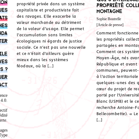
ion
propriété privée dans un système
propriété coll
ues
capitaliste et productiviste fait
montagne
des ravages. Elle exacerbe la
ats
Sophie Boutrelle
valeur marchande au détriment
hes
[Article de presse]
de la valeur d’usage. Elle permet
nda
Comment fonctionne
l’accumulation sans limites
les propriétés collec
ter
écologiques ni égards de justice
partagées en monta
sociale. Ce n’est pas une nouvelle
Comment ces systèm
ile
et ce n’était d’ailleurs guère
Moyen-Âge, nés avan
mieux dans les systèmes
ves
République et avant 
féodaux, où la […]
s ?
communes, peuvent-il
uer
à l’action territorial
quelques-unes des q
act
cœur du projet de re
porté par l’Universit
ence
4.0
.
Blanc (USMB) et le c
recherche Antoine-F
ectif
Bellecombette). « Le 
édité
[…]
rte.
ages
Type