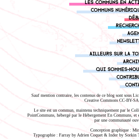
Les communs en act
Communs numériq
Déb
Recherc
Age
Newslet
Ailleurs sur la to
Archi
Qui sommes-nou
Contrib
Cont
Sauf mention contraire, les contenus de ce blog sont sous
Lic
Creative Commons CC-BY-SA 
Le site est un commun, maintenu techniquement par le
Coll
PointCommuns
, hébergé par le
Hébergement En Communs
, et 
par une communauté ouve
Conception graphique :
Mir
Typographie : Farray by
Adrien Coque
t & Inder by
Sorkin 