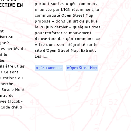
portant sur les « géo-communs
ective en
» lancée par L’IGN récemment, la
communauté Open Street Map
propose – dans un article publié
le 28 juin dernier – quelques axes
nt
pour renforcer ce mouvement
tives ou
d’ouverture des géo-communs. =>
gne ?
À lire dans son intégralité sur le
es hérités du
site d’Open Street Map. Extrait :
t la
Les […]
les
s être utiles
#géo-communs
#Open Street Map
e ? Ce sont
uestions au
cherche ,
é Savoie Mont
entre de
avre (Jacob-
Code civil a