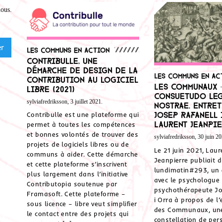
nous
.
Les communs en action
Contribulle, une
démarche de design de la
Les communs en ac
contribution au logiciel
Les Communaux 
libre (2021)
Consuetudo le
sylviafredriksson, 3 juillet 2021.
nostrae. Entret
Josep Rafanell 
Contribulle est une plateforme qui
Laurent Jeanpi
permet à toutes les compétences
et bonnes volontés de trouver des
sylviafredriksson, 30 juin 20
projets de logiciels libres ou de
Le 21 juin 2021, Laur
communs à aider. Cette démarche
Jeanpierre publiait 
et cette plateforme s’inscrivent
lundimatin#293, un 
plus largement dans l’initiative
avec le psychologue 
Contributopia soutenue par
psychothérapeute Jo
Framasoft. Cette plateforme –
i Orra à propos de l’
sous licence – libre veut simplifier
des Communaux, un
le contact entre des projets qui
constellation de per