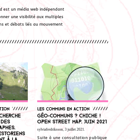
d est un média web indépendant
ner une visibilité aux multiples
ions et débats liés au mouvement
tion
Les communs en action
echerche
Géo-communs ? Chiche !
 des
Open Street Map, juin 2021
aphes,
sylviafredriksson, 3 juillet 2021.
istoriens
Suite à une consultation publique
nt à la