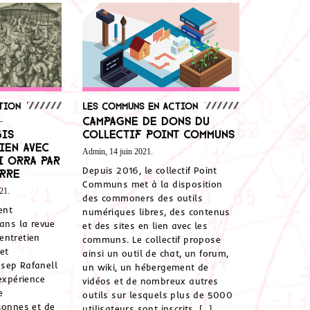
tion
Les communs en action
–
Campagne de dons du
gis
Collectif Point Communs
ien avec
Admin, 14 juin 2021.
i Orra par
Depuis 2016, le collectif Point
erre
Communs met à la disposition
21.
des commoners des outils
ent
numériques libres, des contenus
dans la revue
et des sites en lien avec les
entretien
communs. Le collectif propose
et
ainsi un outil de chat, un forum,
sep Rafanell
un wiki, un hébergement de
expérience
vidéos et de nombreux autres
e
outils sur lesquels plus de 5000
sonnes et de
utilisateurs sont inscrits. […]