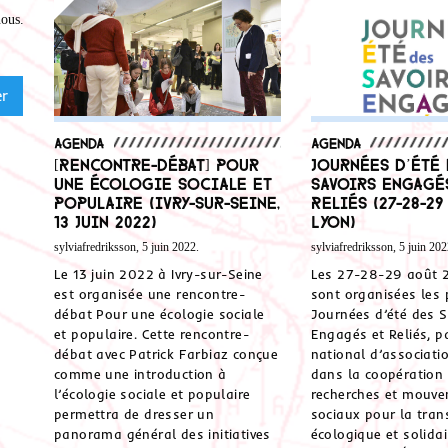
nous
.
Agenda
Agenda
[Rencontre-débat] Pour
Journées d’été
une écologie sociale et
Savoirs Engagé
populaire (Ivry-sur-Seine,
Reliés (27-28-29
13 juin 2022)
Lyon)
sylviafredriksson, 5 juin 2022.
sylviafredriksson, 5 juin 202
Le 13 juin 2022 à Ivry-sur-Seine
Les 27-28-29 août 
est organisée une rencontre-
sont organisées les 
débat Pour une écologie sociale
Journées d’été des S
et populaire. Cette rencontre-
Engagés et Reliés, pa
débat avec Patrick Farbiaz conçue
national d’associat
comme une introduction à
dans la coopération 
l’écologie sociale et populaire
recherches et mouv
permettra de dresser un
sociaux pour la tran
panorama général des initiatives
écologique et solidai