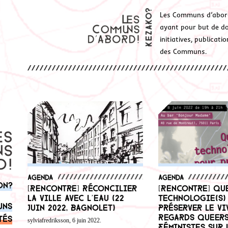
Les Communs d’abor
ayant pour but de don
initiatives, publicat
des Communs.
Agenda
Agenda
on?
[Rencontre] Réconcilier
[Rencontre] Que
la ville avec l’eau (22
technologie(s)
uns
juin 2022, Bagnolet)
préserver le vi
Regards queers
tés
sylviafredriksson, 6 juin 2022.
féministes sur 