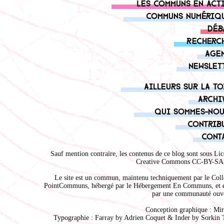
Les communs en act
Communs numériq
Déb
Recherc
Age
Newslet
Ailleurs sur la to
Archi
Qui sommes-nou
Contrib
Cont
Sauf mention contraire, les contenus de ce blog sont sous
Lic
Creative Commons CC-BY-SA 
Le site est un commun, maintenu techniquement par le
Coll
PointCommuns
, hébergé par le
Hébergement En Communs
, et 
par une communauté ouve
Conception graphique :
Mir
Typographie : Farray by
Adrien Coque
t & Inder by
Sorkin 