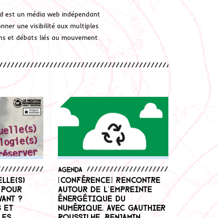
d est un média web indépendant
ner une visibilité aux multiples
ions et débats liés au mouvement
Agenda
lle(s)
[Conférence] Rencontre
 pour
autour de l’empreinte
vant ?
énergétique du
 et
numérique. Avec Gauthier
les
Roussilhe, Benjamin