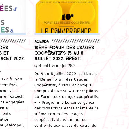
Agenda
 des
10ème Forum des Usages
s et
Coopératifs (5 au 8
 août 2022,
juillet 2022, Brest)
sylviafredriksson, 5 juin 2022.
2.
Du 5 au 8 juillet 2022, se tiendra
2022 à Lyon
le 10ème Forum des Usages
premières
Coopératifs, à l’IMT Atlantique
avoirs
Campus de Brest. = > Inscriptions
r un collectif
au Forum des usages coopératifs
ions engagées
= > Programme La convergence
entre
des transitions est le thème de ce
ements
10ème Forum des usages
sition
coopératifs dans un monde
re (Atécopol,
confronté aux crises du covid, du