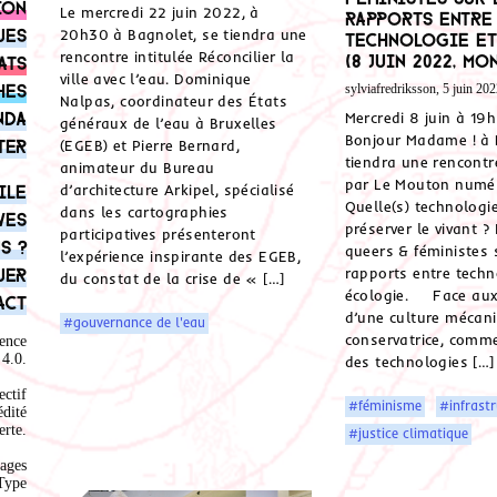
ion
Le mercredi 22 juin 2022, à
rapports entre
ues
20h30 à Bagnolet, se tiendra une
technologie et
rencontre intitulée Réconcilier la
(8 juin 2022, Mo
ats
ville avec l’eau. Dominique
hes
sylviafredriksson, 5 juin 202
Nalpas, coordinateur des États
nda
Mercredi 8 juin à 19h
généraux de l’eau à Bruxelles
Bonjour Madame ! à 
ter
(EGEB) et Pierre Bernard,
tiendra une rencontr
animateur du Bureau
par Le Mouton numér
ile
d’architecture Arkipel, spécialisé
Quelle(s) technologi
dans les cartographies
ves
préserver le vivant ?
participatives présenteront
s ?
queers & féministes 
l’expérience inspirante des EGEB,
uer
rapports entre techn
du constat de la crise de « […]
écologie. Face aux
act
d’une culture mécani
#gouvernance de l'eau
conservatrice, comm
ence
4.0
.
des technologies […]
ectif
#féminisme
#infrast
édité
rte.
#justice climatique
ages
Type