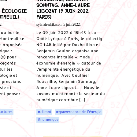
Sonntag, Anne-Laure
 écologie
Ligozat (9 juin 2022,
ntreuil)
Paris)
2.
sylviafredriksson, 5 juin 2022.
 au bar le
Le 09 juin 2022 à 18h45 à La
Montreuil se
Gaîté Lyrique à Paris, le collectig
e organisée
NØ LAB initié par Dasha Ilina et
ique :
Benjamin Gaulon organise une
e(s) pour
rencontre intitulée « Mode
 Regards
économie d’énergie » autour de
sur les
l’empreinte énergétique du
ologie et
numérique. Avec Gauthier
 pressions
Roussilhe, Benjamin Sonntag,
ste et
Anne-Laure Ligozat. Nous le
ent penser
savons maintenant : le secteur du
numérique contribue […]
ructures
#climat
#gouvernance de l'énergie
#numérique