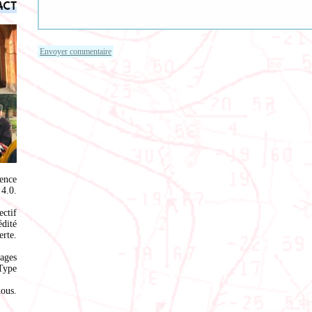
act
ence
4.0
.
ectif
édité
rte.
ages
Type
nous
.