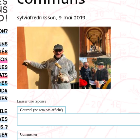
sylviafredriksson, 9 mai 2019.
on?
uns
tés
ion
ues
ats
hes
nda
ter
Laisser une réponse
Courriel (ne sera pas affiché)
ile
ves
s ?
uer
Commenter