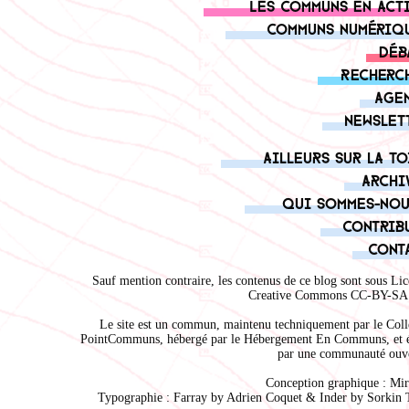
Les communs en act
Communs numériq
Déb
Recherc
Age
Newslet
Ailleurs sur la to
Archi
Qui sommes-nou
Contrib
Cont
Sauf mention contraire, les contenus de ce blog sont sous
Lic
Creative Commons CC-BY-SA 
Le site est un commun, maintenu techniquement par le
Coll
PointCommuns
, hébergé par le
Hébergement En Communs
, et 
par une communauté ouve
Conception graphique :
Mir
Typographie : Farray by
Adrien Coque
t & Inder by
Sorkin 