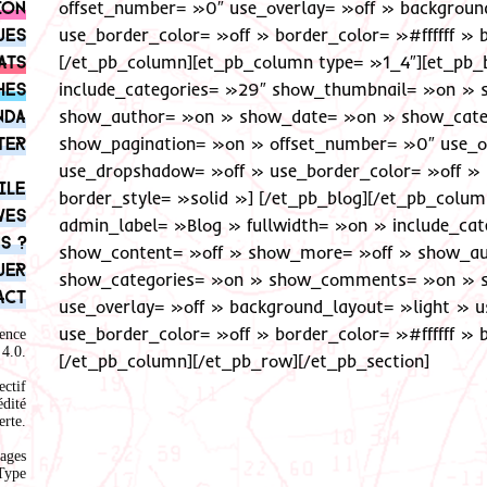
ion
offset_number= »0″ use_overlay= »off » backgroun
ues
use_border_color= »off » border_color= »#ffffff » b
ats
[/et_pb_column][et_pb_column type= »1_4″][et_pb_
hes
include_categories= »29″ show_thumbnail= »on »
nda
show_author= »on » show_date= »on » show_cat
ter
show_pagination= »on » offset_number= »0″ use_ov
use_dropshadow= »off » use_border_color= »off » b
ile
border_style= »solid »] [/et_pb_blog][/et_pb_colu
ves
admin_label= »Blog » fullwidth= »on » include_c
s ?
show_content= »off » show_more= »off » show_a
uer
show_categories= »on » show_comments= »on » s
act
use_overlay= »off » background_layout= »light » 
use_border_color= »off » border_color= »#ffffff » b
ence
4.0
.
[/et_pb_column][/et_pb_row][/et_pb_section]
ectif
édité
rte.
ages
Type