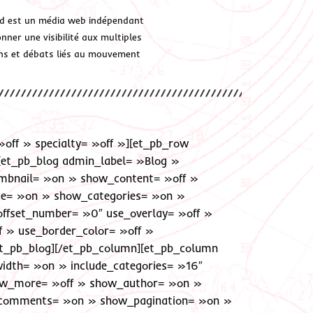
d est un média web indépendant
ner une visibilité aux multiples
ions et débats liés au mouvement
»off » specialty= »off »][et_pb_row
[et_pb_blog admin_label= »Blog »
umbnail= »on » show_content= »off »
e= »on » show_categories= »on »
fset_number= »0″ use_overlay= »off »
 » use_border_color= »off »
/et_pb_blog][/et_pb_column][et_pb_column
width= »on » include_categories= »16″
ow_more= »off » show_author= »on »
comments= »on » show_pagination= »on »