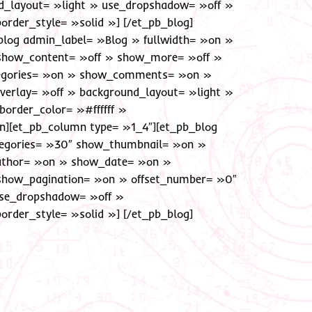
d_layout= »light » use_dropshadow= »off »
order_style= »solid »] [/et_pb_blog]
blog admin_label= »Blog » fullwidth= »on »
 show_content= »off » show_more= »off »
egories= »on » show_comments= »on »
erlay= »off » background_layout= »light »
order_color= »#ffffff »
mn][et_pb_column type= »1_4″][et_pb_blog
ategories= »30″ show_thumbnail= »on »
uthor= »on » show_date= »on »
how_pagination= »on » offset_number= »0″
use_dropshadow= »off »
order_style= »solid »] [/et_pb_blog]