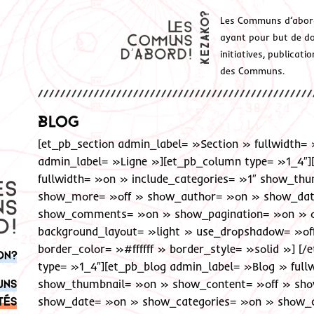
Les Communs d’abor
ayant pour but de don
initiatives, publicat
des Communs.
Blog
[et_pb_section admin_label= »Section » fullwidth= 
admin_label= »Ligne »][et_pb_column type= »1_4″]
fullwidth= »on » include_categories= »1″ show_th
show_more= »off » show_author= »on » show_dat
show_comments= »on » show_pagination= »on » of
background_layout= »light » use_dropshadow= »off
border_color= »#ffffff » border_style= »solid »] [
on?
type= »1_4″][et_pb_blog admin_label= »Blog » full
uns
show_thumbnail= »on » show_content= »off » sh
tés
show_date= »on » show_categories= »on » show_