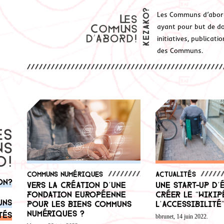
Les Communs d’abor
ayant pour but de don
initiatives, publicat
des Communs.
Communs numériques
Actualités
on?
Vers la création d’une
Une start-up d’
fondation européenne
créer le “Wikip
uns
pour les biens communs
l’accessibilité
numériques ?
tés
bbrunet, 14 juin 2022.