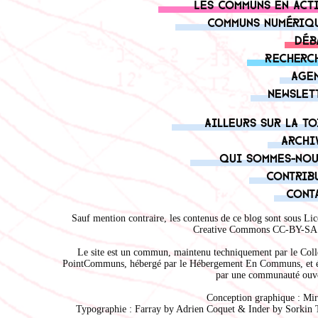
Les communs en act
Communs numériq
Déb
Recherc
Age
Newslet
Ailleurs sur la to
Archi
Qui sommes-nou
Contrib
Cont
Sauf mention contraire, les contenus de ce blog sont sous
Lic
Creative Commons CC-BY-SA 
Le site est un commun, maintenu techniquement par le
Coll
PointCommuns
, hébergé par le
Hébergement En Communs
, et 
par une communauté ouve
Conception graphique :
Mir
Typographie : Farray by
Adrien Coque
t & Inder by
Sorkin 