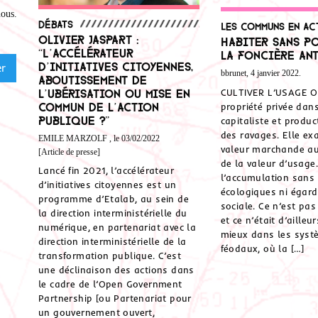
nous
.
Débats
Les communs en ac
Olivier Jaspart :
Habiter sans po
“L’accélérateur
la Foncière An
d’initiatives citoyennes,
bbrunet, 4 janvier 2022.
aboutissement de
l’ubérisation ou mise en
CULTIVER L’USAGE On 
commun de l’action
propriété privée da
publique ?”
capitaliste et product
des ravages. Elle ex
EMILE MARZOLF , le 03/02/2022
valeur marchande au
[Article de presse]
de la valeur d’usage
Lancé fin 2021, l’accélérateur
l’accumulation sans 
d’initiatives citoyennes est un
écologiques ni égard
programme d’Etalab, au sein de
sociale. Ce n’est pa
la direction interministérielle du
et ce n’était d’ailleur
numérique, en partenariat avec la
mieux dans les syst
direction interministérielle de la
féodaux, où la […]
transformation publique. C’est
une déclinaison des actions dans
le cadre de l’Open Government
Partnership [ou Partenariat pour
un gouvernement ouvert,