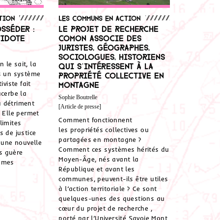
tion
Les communs en action
sséder :
Le projet de recherche
tidote
Comon associe des
juristes, géographes,
sociologues, historiens
le sait, la
qui s’intéressent à la
ns un système
propriété collective en
iviste fait
montagne
acerbe la
Sophie Boutrelle
 détriment
[Article de presse]
. Elle permet
Comment fonctionnent
limites
les propriétés collectives ou
s de justice
partagées en montagne ?
s une nouvelle
Comment ces systèmes hérités du
s guère
Moyen-Âge, nés avant la
èmes
République et avant les
communes, peuvent-ils être utiles
à l’action territoriale ? Ce sont
quelques-unes des questions au
cœur du projet de recherche ,
porté par l’Université Savoie Mont