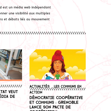
d est un média web indépendant
ner une visibilité aux multiples
ions et débats liés au mouvement
Actualités
,
Les communs en
État veut
action
édia de
Démocratie coopérative
”
et communs : Grenoble
lance son pacte de