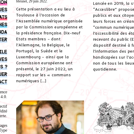
ion
bbrunet, 29 juin 2022.
Lancée en 2019, la s
ues
Cette présentation a eu lieu à
“Acceslibre” propos
Toulouse à l’occasion de
publics et aux citoye
ats
l’Assemblée numérique organisée
leurs forces en créa
hes
par la Commission européenne et
“commun numérique
nda
la présidence française. Dix-neuf
l’accessibilité des é
ter
Etats membres – dont
recevant du public (
l’Allemagne, la Belgique, le
dispositif destiné à fa
Portugal, la Suède et le
ile
l’information des pe
Luxembourg – ainsi que la
handicapées sur l’acc
ves
Commission européenne ont
non de tous les lieux
s ?
présenté, le 27 juin 2022, un
quotidienne.
uer
rapport sur les « communs
numériques […]
act
ence
4.0
.
ectif
édité
rte.
ages
Type