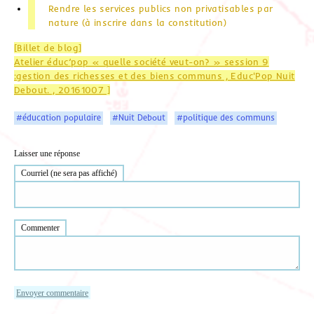
Rendre les services publics non privatisables par
nature (à inscrire dans la constitution)
[Billet de blog]
Atelier éduc’pop « quelle société veut-on? » session 9
:gestion des richesses et des biens communs , Educ'Pop Nuit
Debout. , 20161007 ]
#éducation populaire
#Nuit Debout
#politique des communs
Laisser une réponse
Courriel (ne sera pas affiché)
Commenter