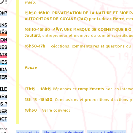
vidéo.
on?
15h50-16h10
PRIVATISATION DE LA NATURE ET BIOPIR
AUTOCHTONE DE GUYANE (JAG)
par
Ludovic Pierre
, me
uns
16h10-16h30
AÏNY
, UNE MARQUE DE COSMETIQUE BIO
tés
Joutard
, entrepreneur et membre du comité scientifique
ion
16h30-17h
Réactions, commentaires et questions du p
ues
ats
hes
Pause
nda
ter
ile
17h15
– 18h15
Réponses et
compléments
par les interv
ves
18h 15 -18h30
Conclusions et propositions d’actions 
s ?
18h30
Verre convivial
uer
act
ence
#biopiraterie
#brevetabilité du vivant
#savoirs traditionnels