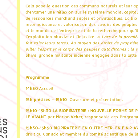
Cela pose la question des communs naturels et leur appr
d’entamer une réflexion sur le système mondial capita
de ressources marchandisables et privatisables. La biopir
reconnaissance et valorisation des savoirs des peuples
et le monde de l’entreprise et de la recherche pour qu’
l’exploitation abusive et l’injustice. «
Lors de la premiè
fait voler leurs terres. Au moyen des droits de propriété
piller l’esprit et le corps des peuples autochtones ; la 
Shiva, grande militante indienne engagée dans la lutte c
Programme
14h30
Accueil
15h précises – 15h10
Ouverture et présentation.
15h10-15h30
LA BIOPIRATERIE : NOUVELLE FORME DE 
LE VIVANT
par
Marion Veber
, responsable des Programm
15h30-15h50
BIOPIRATERIE EN OUTRE MER. EN FINIR A
droit au Canada et membre du comité scientifique de la