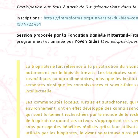
Participation aux frais à partir de 3 € (réservations dans la
Inscriptions :
https://framaforms.org/universite-du-bien-c
1574723451
Session proposée par la Fondation Danielle Mitterrand-Fra
programmes) et animée par
Yovan Gilles
(
Les périphériques
La biopiraterie fait référence à la privatisation du vivan
notamment par le biais de brevets. Les biopirates sont 
cosmétiques ou agroalimentaires, ainsi que les institu
semences ainsi que les connaissances et savoir-faire su
intellectuelle.
Les communautés locales, rurales et autochtones, qui v
environnement, ont en effet développé des connaissances
qui sont fortement recherchées par le monde de la rec
de biopiraterie quand ces acteurs s’approprient ces s
sans partage des bénéfices réalisés grâce leur utilisatio
utilisés par les biopirates, le vivant se retrouve ainsi pr