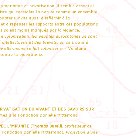
opriation et privatisation. Il semble essentiel
liste qui considère la nature comme un ensemble
aterie invite aussi à réfléchir à la
 et à repenser les rapports entre ces populations
ils soient moins marqués par la violence,
re colonisation, les peuples autochtones se sont
 intellectuelle et des brevets, on se trouve à
vie elle-même se fait coloniser
» – Vandana
ontre la biopiraterie.
PRIVATISATION DU VIVANT ET DES SAVOIRS SUR
es à la Fondation Danielle Mitterrand
VEC L’IMPUNITE
(
Thomas Burelli
, professeur de
 Fondation Danielle Mitterrand).
Projection d’une