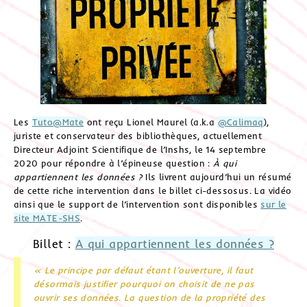
Les
Tuto@Mate
ont reçu Lionel Maurel (a.k.a
@Calimaq
),
juriste et conservateur des bibliothèques, actuellement
Directeur Adjoint Scientifique de l’Inshs, le 14 septembre
2020 pour répondre à l’épineuse question :
À qui
appartiennent les données ?
Ils livrent aujourd’hui un résumé
de cette riche intervention dans le billet ci-dessosus. La vidéo
ainsi que le support de l’intervention sont disponibles
sur le
site MATE-SHS
.
Billet :
A qui appartiennent les données ?
« Le principe par défaut étant l’ouverture, il faut
désormais justifier pourquoi on choisit de ne pas
ouvrir ses données. La question de la propriété des