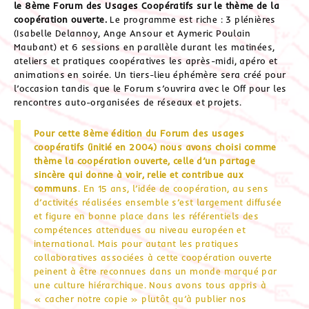
le 8ème Forum des Usages Coopératifs sur le thème de la
coopération ouverte.
Le programme est riche : 3 plénières
(Isabelle Delannoy, Ange Ansour et Aymeric Poulain
Maubant) et 6 sessions en parallèle durant les matinées,
ateliers et pratiques coopératives les après-midi, apéro et
animations en soirée. Un tiers-lieu éphémère sera créé pour
l’occasion tandis que le Forum s’ouvrira avec le Off pour les
rencontres auto-organisées de réseaux et projets.
Pour cette 8ème édition du Forum des usages
coopératifs (initié en 2004) nous avons choisi comme
thème la coopération ouverte, celle d’un partage
sincère qui donne à voir, relie et contribue aux
communs
. En 15 ans, l’idée de coopération, au sens
d’activités réalisées ensemble s’est largement diffusée
et figure en bonne place dans les référentiels des
compétences attendues au niveau européen et
international. Mais pour autant les pratiques
collaboratives associées à cette coopération ouverte
peinent à être reconnues dans un monde marqué par
une culture hiérarchique. Nous avons tous appris à
« cacher notre copie » plutôt qu’à publier nos