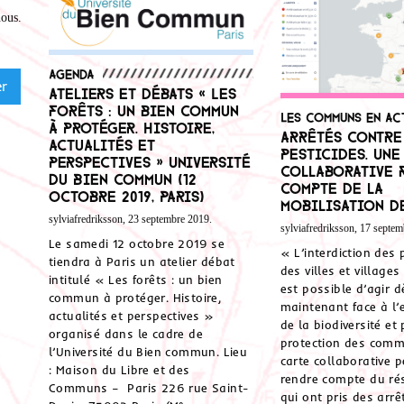
nous
.
Agenda
Ateliers et débats « Les
forêts : un bien commun
Les communs en ac
à protéger. Histoire,
Arrêtés contre
actualités et
pesticides. Une
perspectives » Université
collaborative 
du Bien commun (12
compte de la
octobre 2019, Paris)
mobilisation de
sylviafredriksson, 23 septembre 2019.
sylviafredriksson, 17 septem
Le samedi 12 octobre 2019 se
« L’interdiction des 
tiendra à Paris un atelier débat
des villes et villages
intitulé « Les forêts : un bien
est possible d’agir d
commun à protéger. Histoire,
maintenant face à l
actualités et perspectives »
de la biodiversité et
organisé dans le cadre de
protection des com
l’Université du Bien commun. Lieu
carte collaborative 
: Maison du Libre et des
rendre compte du rés
Communs – Paris 226 rue Saint-
qui ont pris des arrê