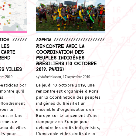
tion
Agenda
 les
Rencontre avec la
 carte
Coordination des
rend
peuples indigènes
brésiliens (10 octobre
s villes
2019, Paris)
bre 2019.
sylviafredriksson, 17 septembre 2019.
pesticides par
Le jeudi 10 octobre 2019, une
 montre qu’il
rencontre est organisée à Paris
ès
par la Coordination des peuples
’effondrement
indigènes du Brésil et un
 pour la
ensemble d’organisations en
muns. » Une
Europe sur le lancement d’une
permet de
campagne en Europe pour
eau de villes
défendre les droits indigénistes,
tés pour
l’Amazonie et les droits de la