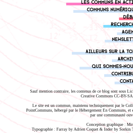
Les communs en act
Communs numériq
Déb
Recherc
Age
Newslet
Ailleurs sur la to
Archi
Qui sommes-nou
Contrib
Cont
Sauf mention contraire, les contenus de ce blog sont sous
Lic
Creative Commons CC-BY-SA 
Le site est un commun, maintenu techniquement par le
Coll
PointCommuns
, hébergé par le
Hébergement En Communs
, et 
par une communauté ouve
Conception graphique :
Mir
Typographie : Farray by
Adrien Coque
t & Inder by
Sorkin 