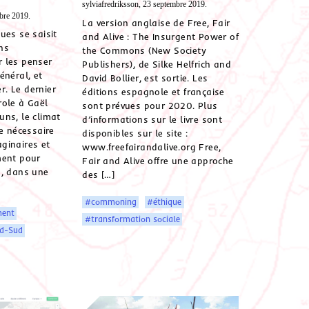
sylviafredriksson, 23 septembre 2019.
bre 2019.
La version anglaise de Free, Fair
ues se saisit
and Alive : The Insurgent Power of
ns
the Commons (New Society
 les penser
Publishers), de Silke Helfrich and
énéral, et
David Bollier, est sortie. Les
er. Le dernier
éditions espagnole et française
role à Gaël
sont prévues pour 2020. Plus
ns, le climat
d’informations sur le livre sont
le nécessaire
disponibles sur le site :
ginaires et
www.freefairandalive.org Free,
ment pour
Fair and Alive offre une approche
n, dans une
des […]
#commoning
#éthique
ment
#transformation sociale
d-Sud