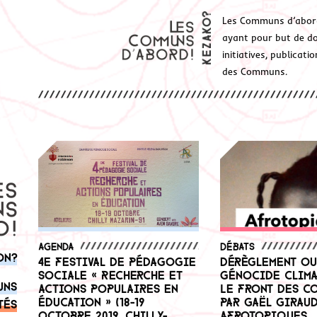
Les Communs d’abor
ayant pour but de don
initiatives, publicat
des Communs.
Agenda
Débats
on?
4e Festival de Pédagogie
Dérèglement ou
sociale « Recherche et
génocide clima
uns
Actions populaires en
Le front des C
Éducation » (18-19
Par Gaël Giraud
tés
octobre 2019, Chilly-
Afrotopiques