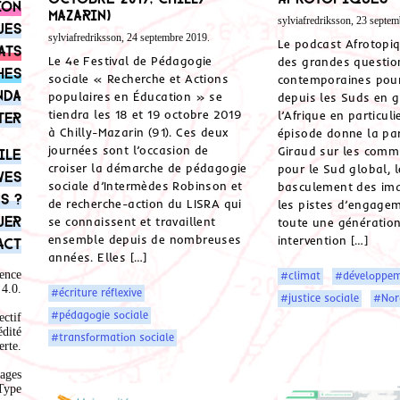
ion
Mazarin)
sylviafredriksson, 23 septem
ues
sylviafredriksson, 24 septembre 2019.
Le podcast Afrotopiq
ats
Le 4e Festival de Pédagogie
des grandes questio
hes
sociale « Recherche et Actions
contemporaines pour
nda
populaires en Éducation » se
depuis les Suds en g
tiendra les 18 et 19 octobre 2019
l’Afrique en particuli
ter
à Chilly-Mazarin (91). Ces deux
épisode donne la pa
journées sont l’occasion de
Giraud sur les commu
ile
croiser la démarche de pédagogie
pour le Sud global, 
ves
sociale d’Intermèdes Robinson et
basculement des ima
s ?
de recherche-action du LISRA qui
les pistes d’engage
uer
se connaissent et travaillent
toute une génératio
ensemble depuis de nombreuses
intervention […]
act
années. Elles […]
ence
#climat
#développe
4.0
.
#écriture réflexive
#justice sociale
#Nor
#pédagogie sociale
ectif
édité
#transformation sociale
rte.
ages
Type