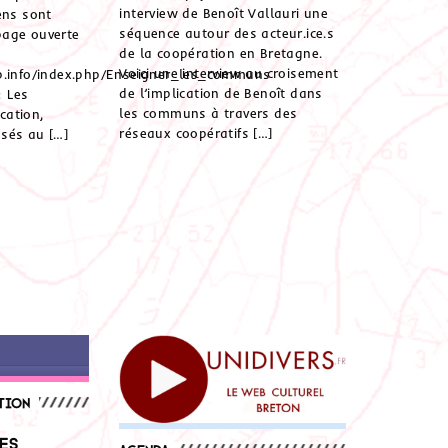
interview de Benoît Vallauri une
ens sont
séquence autour des acteur.ice.s
page ouverte
de la coopération en Bretagne.
Voici une interview au croisement
p.info/index.php/Enseigner_les_communs
de l’implication de Benoît dans
« Les
les communs à travers des
cation,
réseaux coopératifs […]
sés au […]
tion
es