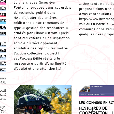
ion
La chercheuse Geneviève
… Une centaine de li
Fontaine propose dans cet article
ues
proposés dans une 
de recherche publié dans
à vos contributions :
ats
HAL d’ajouter des critères
http://www.intercoo
hes
additionnels aux communs de
voir aussi l’article : 
nda
type « gestion des ressources »
communs dans l’édu
étudiés par Elinor Ostrom. Quels
ter
quelques axes propo
sont ces critères ? Une aspiration
sociale au développement
ile
équitable des capabilités motive
ves
l’action collective L’objectif
s ?
est l’accessibilité réelle à la
uer
ressource à partir d’une finalité
d’équité et une attention […]
act
ence
4.0
.
ectif
édité
rte.
Les communs en ac
ages
Histoires de
Type
coopération : l