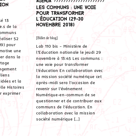
Agenda
ion
Les communs : une voie
pour transformer
l’éducation (29-30
sé 13
novembre 2018)
e.s de la
 communs
[Billet de blog]
éaliser 52
19) pour
Lab 110 bis – Ministère de
 motive une
l’Education nationale le jeudi 29
er dans la
novembre à 13:45 Les communs :
rtage
une voie pour transformer
angement
l’éducation En collaboration avec
liens
la mission société numérique cet
idées et la
après-midi sera l’occasion de
lle Histoires
revenir sur l’événement
r exprimer
Numérique-en-commun de se
questionner et de contribuer aux
communs de l’éducation. En
collaboration avec la mission
société numérique […]