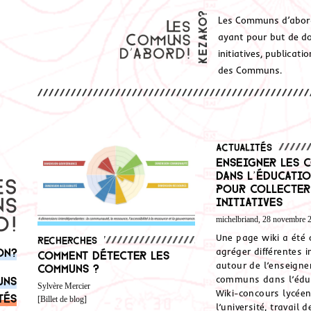
Les Communs d’abor
ayant pour but de don
initiatives, publicat
des Communs.
Actualités
Enseigner les 
dans l’éducatio
pour collecter
initiatives
michelbriand, 28 novembre 
Une page wiki a été 
Recherches
on?
agréger différentes in
Comment détecter les
autour de l’enseign
communs ?
communs dans l’édu
uns
Sylvère Mercier
Wiki-concours lycée
tés
[Billet de blog]
l’université, travail 