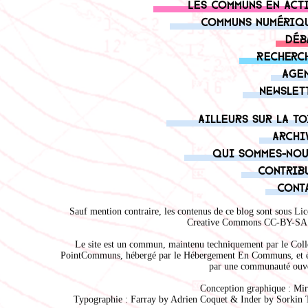
Les communs en act
Communs numériq
Déb
Recherc
Age
Newslet
Ailleurs sur la to
Archi
Qui sommes-nou
Contrib
Cont
Sauf mention contraire, les contenus de ce blog sont sous
Lic
Creative Commons CC-BY-SA 
Le site est un commun, maintenu techniquement par le
Coll
PointCommuns
, hébergé par le
Hébergement En Communs
, et 
par une communauté ouve
Conception graphique :
Mir
Typographie : Farray by
Adrien Coque
t & Inder by
Sorkin 