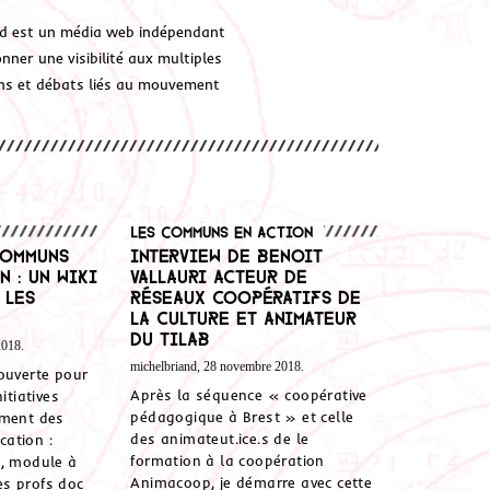
d est un média web indépendant
ner une visibilité aux multiples
ions et débats liés au mouvement
Les communs en action
communs
Interview de Benoit
n : un wiki
Vallauri acteur de
 les
réseaux coopératifs de
la culture et animateur
du Tilab
2018.
michelbriand, 28 novembre 2018.
ouverte pour
Après la séquence « coopérative
itiatives
pédagogique à Brest » et celle
ement des
des animateut.ice.s de le
cation :
formation à la coopération
n, module à
Animacoop, je démarre avec cette
des profs doc