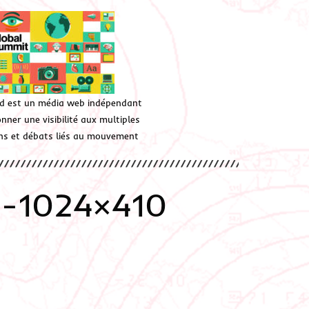
d est un média web indépendant
ner une visibilité aux multiples
ions et débats liés au mouvement
1-1024×410