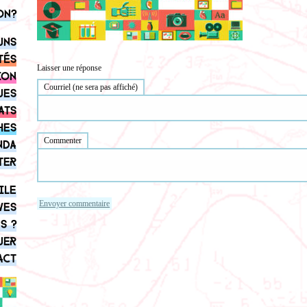
on?
uns
tés
Laisser une réponse
ion
Courriel (ne sera pas affiché)
ues
ats
hes
Commenter
nda
ter
ile
ves
s ?
uer
act