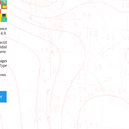
ence
4.0
.
ectif
édité
rte.
ages
Type
nous
.